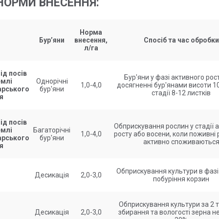
НОРМИ ВНЕСЕННЯ:
Норма
Бур’яни
внесення,
Спосіб та час обробки
л/га
ід посів
Бур'яни у фазі активного рост
емлі
Однорічні
1,0-4,0
досягненні бур'янами висоти 10
арського
бур'яни
стадії 8-12 листків
я
ід посів
Обприскування рослин у стадії 
емлі
Багаторічні
1,0-4,0
росту або восени, коли поживні
арського
бур'яни
активно споживаютьс
я
Обприскування культури в фазі
Десикація
2,0-3,0
побуріння корзин
Обприскування культури за 2 
Десикація
2,0-3,0
збирання та вологості зерна н