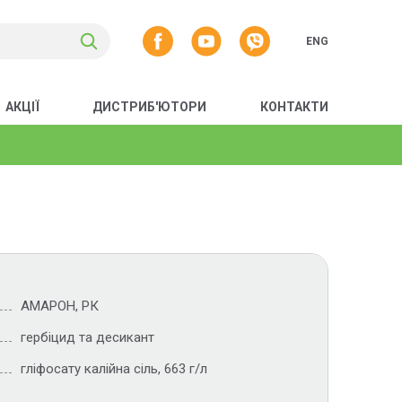
ENG
АКЦІЇ
ДИСТРИБ'ЮТОРИ
КОНТАКТИ
АМАРОН, РК
гербіцид та десикант
гліфосату калійна сіль, 663 г/л