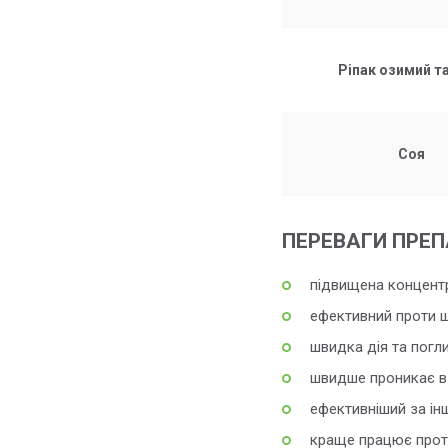
Ріпак озимий та
Соя
ПЕРЕВАГИ ПРЕП
підвищена концентр
ефективний проти ш
швидка дія та погл
швидше проникає в р
ефективніший за інш
краще працює проти