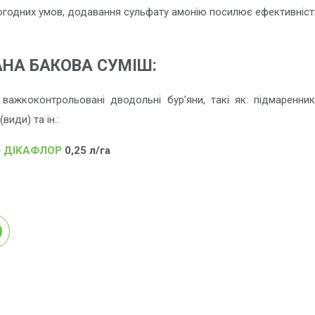
огодних умов, додавання сульфату амонію посилює ефективність
НА БАКОВА СУМІШ:
важкоконтрольовані дводольні бур’яни, такі як: підмаренник 
види) та ін.:
+
ДІКАФЛОР
0,25 л/га