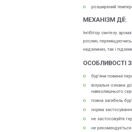
розширений темпера
МЕХАНІЗМ ДІЇ:
Інгібітор синтезу аром
рослин, переміщуючись
надземних, так і підзем
ОСОБЛИВОСТІ 
бур’яни повинні пер
візуальні ознаки ді
навколишнього сере
повна загибель бур’
норма застосування
не застосовуйте ге
не рекомендується 