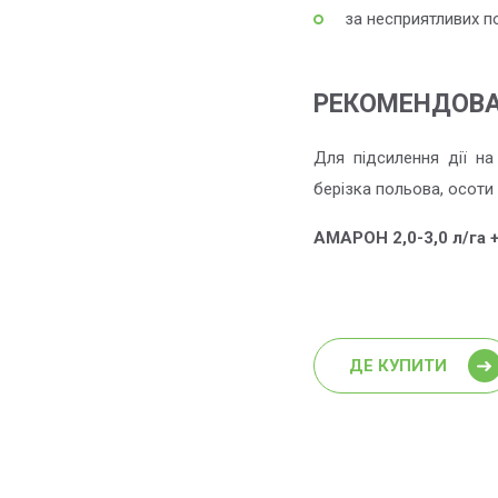
за несприятливих п
РЕКОМЕНДОВА
Для підсилення дії на 
берізка польова, осоти (
АМАРОН 2,0-3,0 л/га 
ДЕ КУПИТИ