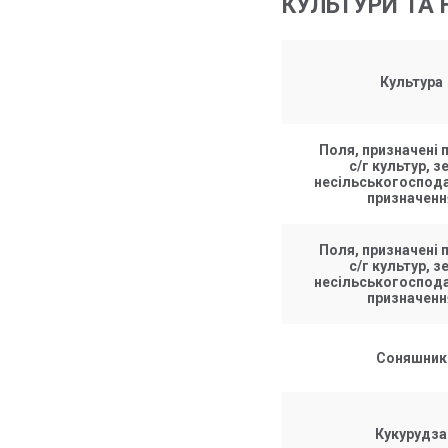
КУЛЬТУРИ ТА 
Культура
Поля, призначені п
с/г культур, з
несільськогоспод
призначенн
Поля, призначені п
с/г культур, з
несільськогоспод
призначенн
Соняшник
Кукурудза