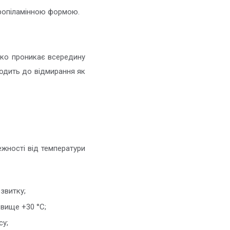
пропіламінною формою.
идко проникає всередину
одить до відмирання як
ежності від температури
звитку;
вище +30 °С;
су;