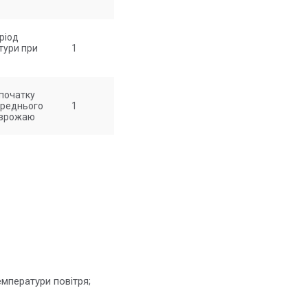
ріод
тури при
1
 початку
ереднього
1
я врожаю
;
емператури повітря;