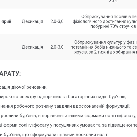
30%
Обприскування посівів в пе
 ярий
Десикація
2,0-3,0
фізіологічного достигання куль
побурінні 70% стручків
Обприскування культур у фазі
Десикація
2,0-3,0
потемніння бобів нижнього та с
ярусів, за 2 тижні до збиранн
АРАТУ:
ація діючої речовини;
ирокого спектру однорічних та багаторічних видів бур’янів;
инання робочого розчину завдяки вдосконаленій формуляції;
ослини бур’янів, в порівнянні з іншими формами солі гліфосату
і форми солі гліфосату у посушливих умовах та за підвищеної т
 бур’янів, що сформували щільний восковий наліт;