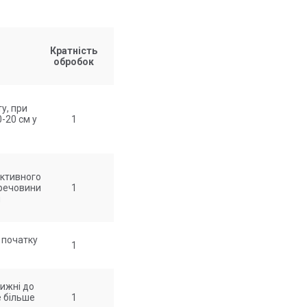
Кратність
обробок
у, при
-20 см у
1
активного
 речовини
1
я
 початку
1
тижні до
е більше
1