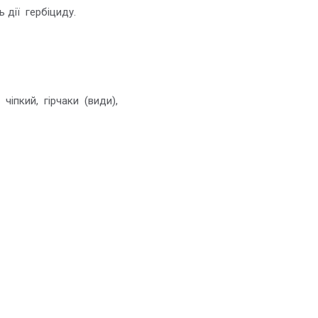
 дії гербіциду.
чіпкий, гірчаки (види),