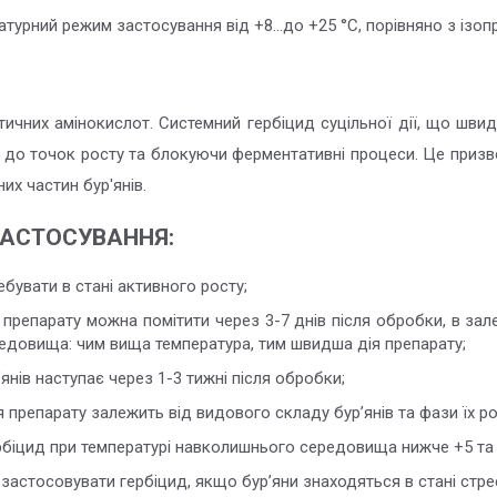
турний режим застосування від +8…до +25 °С, порівняно з ізо
атичних амінокислот. Системний гербіцид суцільної дії, що шв
 до точок росту та блокуючи ферментативні процеси. Це призв
них частин бур'янів.
ЗАСТОСУВАННЯ:
ебувати в стані активного росту;
ї препарату можна помітити через 3-7 днів після обробки, в зал
довища: чим вища температура, тим швидша дія препарату;
янів наступає через 1-3 тижні після обробки;
 препарату залежить від видового складу бур’янів та фази їх ро
рбіцид при температурі навколишнього середовища нижче +5 та 
застосовувати гербіцид, якщо бур’яни знаходяться в стані стре