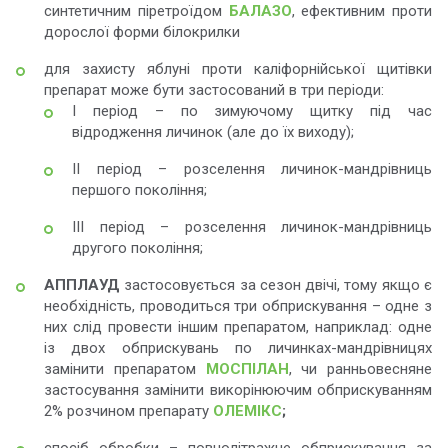
синтетичним піретроїдом
БАЛАЗО
, ефективним проти
дорослої форми білокрилки
для захисту яблуні проти каліфорнійської щитівки
препарат може бути застосований в три періоди:
I період – по зимуючому щитку під час
відродження личинок (але до їх виходу);
II період – розселення личинок-мандрівниць
першого покоління;
III період – розселення личинок-мандрівниць
другого покоління;
АППЛАУД
застосовується за сезон двічі, тому якщо є
необхідність, проводиться три обприскування – одне з
них слід провести іншим препаратом, наприклад: одне
із двох обприскувань по личинках-мандрівницях
замінити препаратом
МОСПІЛАН
, чи ранньовесняне
застосування замінити викорінюючим обприскуванням
2% розчином препарату
ОЛЕМІКС
;