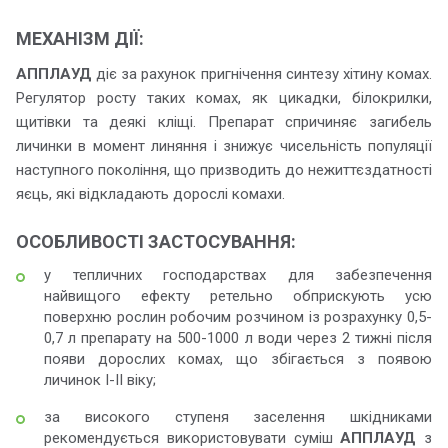
МЕХАНІЗМ ДІЇ:
АППЛАУД
діє за рахунок пригнічення синтезу хітину комах.
Регулятор росту таких комах, як цикадки, білокрилки,
щитівки та деякі кліщі. Препарат спричиняє загибель
личинки в момент линяння і знижує чисельність популяції
наступного покоління, що призводить до нежиттєздатності
яєць, які відкладають дорослі комахи.
ОСОБЛИВОСТІ ЗАСТОСУВАННЯ:
у тепличних господарствах для забезпечення
найвищого ефекту ретельно обприскують усю
поверхню рослин робочим розчином із розрахунку 0,5-
0,7 л препарату на 500-1000 л води через 2 тижні після
появи дорослих комах, що збігається з появою
личинок І-ІІ віку;
за високого ступеня заселення шкідниками
рекомендується використовувати суміш
АППЛАУД
з