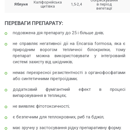
Обприскування
Каліфорнійська
Яблуня
1,5-2,4
в період
щитівка
вегетації
ПЕРЕВАГИ ПРЕПАРАТУ:
подовжена дія препарату до 25 і більше днів;
не справляє негативної дії на Encarsia formosa, яка є
природним ворогом тепличної білокрилки, тому
препарат можна використовувати у інтегрованій
системі захисту від шкідників;
немає перехресної резистентності з органофосфатами
або синтетичними піретроїдами;
додатковий фумігантний ефект в процесі
випаровування в теплицях;
не виявляє фітотоксичності;
є безпечним для теплокровних, риб та бджіл;
має зручну у застосування рідку препаративну форму.