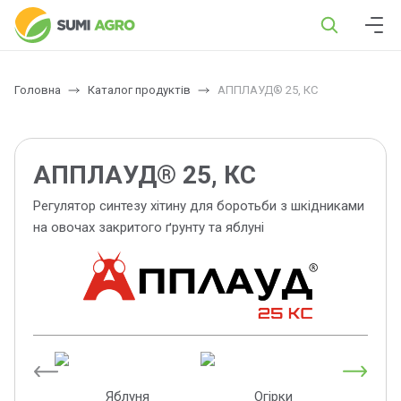
Головна
Каталог продуктів
АППЛАУД® 25, КС
АППЛАУД® 25, КС
Регулятор синтезу хітину для боротьби з шкідниками
на овочах закритого ґрунту та яблуні
Яблуня
Огірки