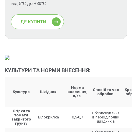
від 5°С до +30°С
ДЕ КУПИТИ
КУЛЬТУРИ ТА НОРМИ ВНЕСЕННЯ:
Норма
Спосіб та час
Кра
Культура
Шкідник
внесення,
обробки
об
л/га
Огірки та
Обприскування
томати
Білокрилка
0,5-0,7
в період появи
закритого
шкідників
грунту