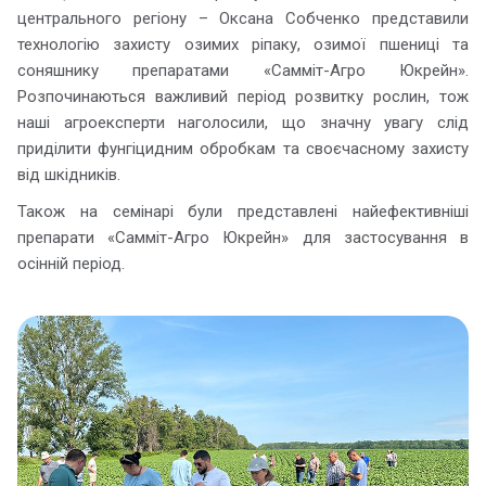
центрального регіону – Оксана Собченко представили
технологію захисту озимих ріпаку, озимої пшениці та
соняшнику препаратами «Самміт-Агро Юкрейн».
Розпочинаються важливий період розвитку рослин, тож
наші агроексперти наголосили, що значну увагу слід
приділити фунгіцидним обробкам та своєчасному захисту
від шкідників.
Також на семінарі були представлені найефективніші
препарати «Самміт-Агро Юкрейн» для застосування в
осінній період.