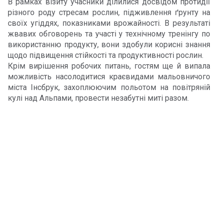
В рамках візиту учасники ділилися досвідом протидії
різного роду стресам рослин, підживлення ґрунту на
своїх угіддях, показниками врожайності. В результаті
жвавих обговорень та участі у технічному тренінгу по
використанню продукту, вони здобули корисні знання
щодо підвищення стійкості та продуктивності рослин.
Крім вирішення робочих питань, гостям ще й випала
можливість насолодитися краєвидами мальовничого
міста Інсбрук, захоплюючим польотом на повітряній
кулі над Альпами, провести незабутні миті разом.