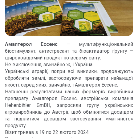
Амалгерол Ессенс
– мультифункціональний
біостимулянт, антистресант та біоактиватор ґрунту –
широковідомий продукт по всьому світу.
Не виключення, звичайно ж, і Україна.
Українські аграрії, попри всі виклики, продовжують
обробляти землі, застосовуючи препарати найвищої
якості, серед яких, звичайно, і Амалгерол Ессенс.
Натхненні результатами наших фермерів виробники
препарату Амалгерол Ессенс, австрійська компанія
Hehenbihler GmBH, запросили групу українських
агровиробників до Австрії, щоб обмінятися досвідом
та поділитися доcвідом застосування «магічного»
продукту.
Візит тривав з 19 по 22 лютого 2024.