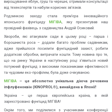
вирощування яблук, груш та черешні, отримали консультації
від техекспертів та набули корисних зв’язків.
Родзинкою заходу стала прем’єра інноваційного
японського фунгіциду
МІГІВА
, яку презентував наш
провідний фахівець з садівництва Андрій Осиковий.
Хвороби, які атакували сади в цьому році – парша і
борошниста роса – додали багато проблем садівникам,
адже прийшлося посилити фунгіцидний захист, робити
додаткові обробки, витрачати кошти. Тому новина про те,
що на ринку України в наступному році з’явиться новий
потужний фунгіцид з високими показниками ефективності
та чудовим еко-профілем, була дуже очікуваною.
МІГІВА
– це абсолютно унікальна діюча речовина
іпфлуфеноквін (KINOPROL®), винайдена в Японії!
Україна – це перша європейська країна, в якій
зареєстровано фунгіцид МІГІВА!
Окрім того, ми поділилися з учасниками конференції