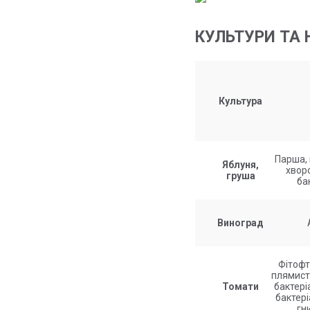
КУЛЬТУРИ ТА 
Культура
Парша, 
Яблуня,
хворо
груша
ба
Виноград
Фітофт
плямисті
Томати
бактері
бактері
гни