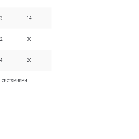
3
14
2
30
4
20
з системними