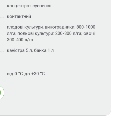
концентрат суспензії
контактний
плодові культури, виноградники: 800-1000
л/га; польові культури: 200-300 л/га; овочі:
300-400 л/га
каністра 5 л, банка 1 л
від 0 °С до +30 °С