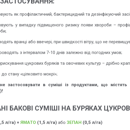
 ЗАСТОСУВАННЯ:
вують як профілактичний, бактерицидний та дезінфікуючий засі
овують у випадку підвищеного ризику появи хвороби – профі
би;
одять вранці або ввечері, при швидкості вітру, що не перевищує
роводять з інтервалом 7-10 днів залежно від погодних умов;
искування цукрових буряків та овочевих культур – дрібно крап
 до стану «цілковито мокрі»;
 не застосовувати в суміші із продуктами, що містять
)!
І БАКОВІ СУМІШІ НА БУРЯКАХ ЦУКРОВ
5 л/га) +
ЯМАТО
(1,5 л/га)
або
ЗЕПАН
(0,5 л/га)