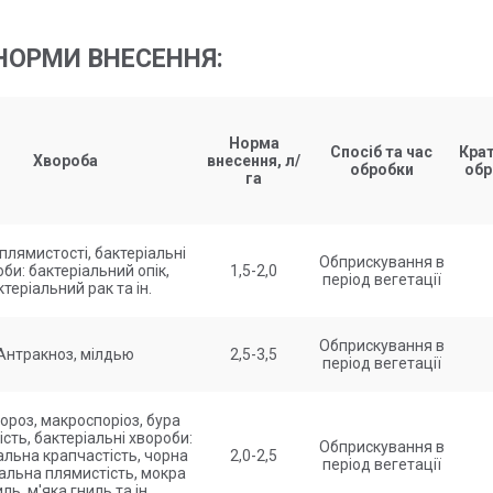
НОРМИ ВНЕСЕННЯ:
Норма
Спосіб та час
Крат
Хвороба
внесення, л/
обробки
обр
га
плямистості, бактеріальні
Обприскування в
би: бактеріальний опік,
1,5-2,0
період вегетації
ктеріальний рак та ін.
Обприскування в
Антракноз, мілдью
2,5-3,5
період вегетації
ороз, макроспоріоз, бура
сть, бактеріальні хвороби:
Обприскування в
альна крапчастість, чорна
2,0-2,5
період вегетації
альна плямистість, мокра
ль, м'яка гниль та ін.