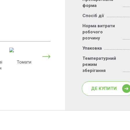
форма
Спосіб дії
Норма витрати
робочого
розчину
Упаковка
Температурний
ві
Томати
Груша
Соя
режим
и
зберігання
ДЕ КУПИТИ