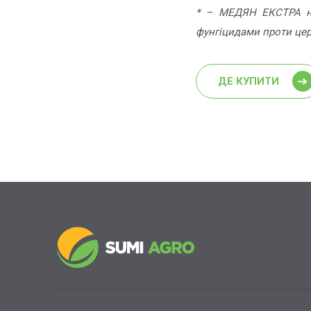
* – МЕДЯН ЕКСТРА на
фунгіцидами проти це
ДЕ КУПИТИ