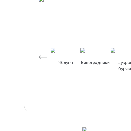
Яблуня
Виноградники
Цукро
буряк