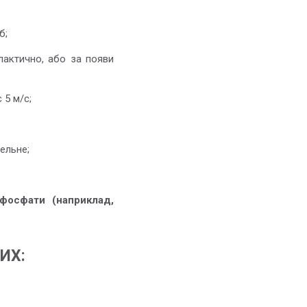
б;
лактично, або за появи
 5 м/с;
ельне;
 фосфати (наприклад,
ИХ: