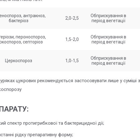
еноспороз, антракноз,
Обприскування в
2,0-2,5
бактеріоз
період вегетації
еріози, пероноспороз,
Обприскування в
1,5-2,0
ркоспороз, септоріоз
період вегетації
Обприскування в
Церкоспороз
1,0-1,5
період вегетації
уряках цукрових рекомендується застосовувати лише у суміші 
коспорозу
ПАРАТУ:
ий спектр протигрибкової та бактерицидної дії;
истанні рідку препаративну форму;