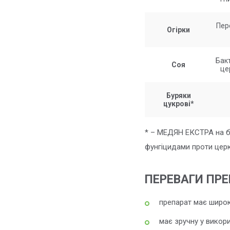
Пер
Огірки
Бакт
Соя
це
Буряки
цукрові*
* – МЕДЯН ЕКСТРА на б
фунгіцидами проти цер
ПЕРЕВАГИ ПРЕ
препарат має широк
має зручну у викор