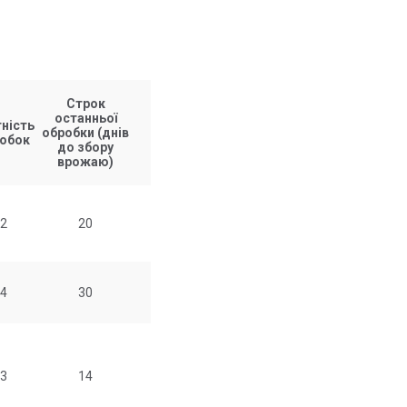
Строк
останньої
ність
обробки (днів
обок
до збору
врожаю)
2
20
4
30
3
14