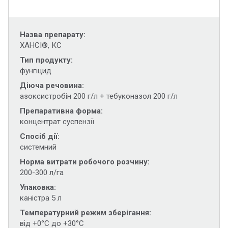
Назва препарату
ХАНСІ®, КС
Тип продукту
фунгіцид
Діюча речовина
азоксистробін 200 г/л + тебуконазол 200 г/л
Препаративна форма
концентрат суспензії
Спосіб дії
системний
Норма витрати робочого розчину
200-300 л/га
Упаковка
каністра 5 л
Температурний режим зберігання
від +0°С до +30°С