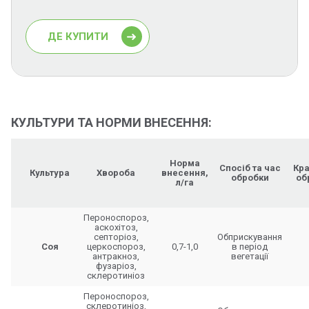
ДЕ КУПИТИ
КУЛЬТУРИ ТА НОРМИ ВНЕСЕННЯ:
Норма
Спосіб та час
Кра
Культура
Хвороба
внесення,
обробки
об
л/га
Пероноспороз,
аскохітоз,
септоріоз,
Обприскування
Соя
церкоспороз,
0,7-1,0
в період
антракноз,
вегетації
фузаріоз,
склеротиніоз
Пероноспороз,
склеротиніоз,