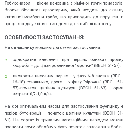
Тебуконазол – діюча речовина з хімічної групи триазолів,
блокує біосинтез ергостерину, який входить до складу
клітинної мембрани гриба, що призводить до порушень в
процесі поділу клітин, а згодом і до загибелі патогену.
ОСОБЛИВОСТІ ЗАСТОСУВАННЯ:
На соняшнику
можливі дві схеми застосування:
однократне внесення: при перших ознаках прояву
хвороби – до фази розвиненої "зірочки" (ВВСН 51-57);
двократне внесення: перше – у фазу 6-8 листків (ВВСН
16-18) соняшнику, друге – у фазу "зірочка" (ВВСН 51-
57)-початок цвітіння культури (ВВСН 61-63). Норма
витрати: 0,7-1,0 л/га.
На сої
оптимальним часом для застосування фунгіциду є
період бутонізації – початок цвітіння культури (ВВСН 51-
61). На сортах із тривалим вегетаційним періодом можна
провести другу обробку у фазу початок закладання бобів-