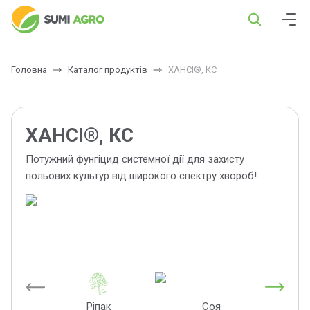
Головна
Каталог продуктів
ХАНСІ®, КС
ХАНСІ®, КС
Потужний фунгіцид системної дії для захисту
польових культур від широкого спектру хвороб!
Ріпак
Соя
П