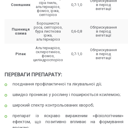
Обприскування
сіра гниль,
Соняшник
0,7-1,0
в період
альтернаріоз,
вегетації
фомоз, іржа,
септоріоз
Борошниста
роса, септоріoз,
Обприскування
Пшениця
бура листкова
0,6-0,8
в період
озима
іржа,
вегетації
альтернаріоз
Альтернаріоз,
Обприскування
склеротиніоз,
Ріпак
0,7-1,0
в період
фомоз,
вегетації
циліндроспоріоз
ПЕРЕВАГИ ПРЕПАРАТУ:
поєднання профілактичної та лікувальної дії;
швидко проникає у рослину і поширюється ксилемою;
широкий спектр контрольованих хвороб;
препарат із яскраво вираженим «фізіологічним»
ефектом, що позитивно впливає на формування
врожаю;