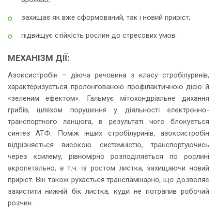
захищає як вже сформований, так і новий приріст;
підвищує стійкість рослин до стресових умов.
МЕХАНІЗМ ДІЇ:
Азоксистробін – діюча речовина з класу стробілуринів,
характеризується пролонгованою профілактичною дією й
«зеленим ефектом». Гальмує мітохондріальне дихання
грибів, шляхом порушення у діяльності електронно-
транспортного ланцюга, в результаті чого блокується
синтез АТФ. Поміж інших стробілуринів, азоксистробін
відрізняється високою системністю, транспортуючись
через ксилему, рівномірно розподіляється по рослині
акропетально, в т.ч. із ростом листка, захищаючи новий
приріст. Він також рухається трансламінарно, що дозволяє
захистити нижній бік листка, куди не потрапив робочий
розчин.