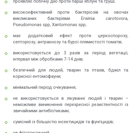
проявляє побічну дію проти парші яблуні та груші;
високоефективний проти бактеріозів на овочах
викликаних бактеріями Erwinia carotovora,
Pseudomonas spp, Xantomonas spp;
має додатковий ефект проти церкоспорозу,
септоріозу, антракнозу та бурої плямистості томатів;
використовується до 3 разів за період вегетації,
інтервал між обробками 7-14 днів;
безпечний для людей, тварин та птахів, бджіл та
корисної ентомофауни;
мінімальний період очікування;
не використовується в лікуванні людей і тварин –
неможливе виникнення перехресної резистентності із
звичайними антибіотиками;
сумісний із більшістю інсектицидів та фунгіцидів;
не фітотоксичний.