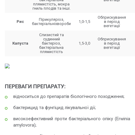
плямистість, мокра
гниль плодів та інші.
Обприскування
Пірикуляріоз,
Рис
1,0-1,5
в період
бактеріальніхвороби
вегетації
Cлизистий та
судинний
Обприскування
Капуста
бактеріоз,
1,5-3,0
в період
бактеріальна
вегетації
плямистість
ПЕРЕВАГИ ПРЕПАРАТУ:
відноситься до препаратів біологічного походження;
бактерицид та фунгіцид лікувальної дії;
високоефективний проти бактеріального опіку (Erwinia
amylovora);