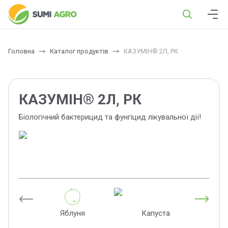
Головна
Каталог продуктів
КАЗУМІН® 2Л, РК
КАЗУМІН® 2Л, РК
Біологічний бактерицид та фунгіцид лікувальної дії!
Яблуня
Капуста