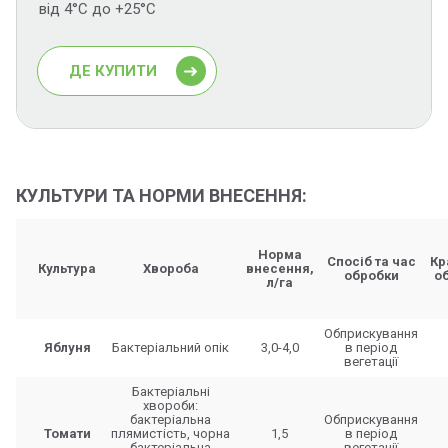
від 4°С до +25°С
ДЕ КУПИТИ
КУЛЬТУРИ ТА НОРМИ ВНЕСЕННЯ:
Норма
Спосіб та час
Кр
Культура
Хвороба
внесення,
обробки
о
л/га
Обприскування
Яблуня
Бактеріальний опік
3,0-4,0
в період
вегетації
Бактеріальні
хвороби:
бактеріальна
Обприскування
Томати
плямистість, чорна
1,5
в період
бактеріальна
вегетації