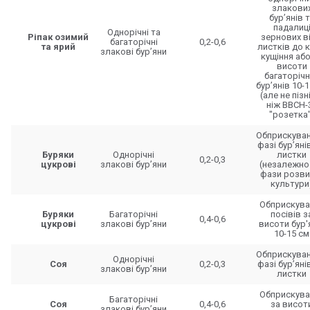
злакови
бур’янів 
падалиц
Однорічні та
Ріпак озимий
зернових ві
багаторічні
0,2-0,6
та ярий
листків до к
злакові бур’яни
кущіння або
висоти
багаторічн
бур’янів 10-
(але не піз
ніж BBCH-
"розетка"
Обприскуван
фазі бур’янів
Буряки
Однорічні
листки
0,2-0,3
цукрові
злакові бур’яни
(незалежно
фази розви
культури
Обприскува
Буряки
Багаторічні
посівів з
0,4-0,6
цукрові
злакові бур’яни
висоти бур'
10-15 см
Обприскуван
Однорічні
Соя
0,2-0,3
фазі бур’янів
злакові бур’яни
листки
Обприскува
Багаторічні
Соя
0,4-0,6
за висот
злакові бур’яни