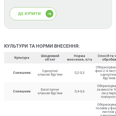
ДЕ КУПИТИ
КУЛЬТУРИ ТА НОРМИ ВНЕСЕННЯ:
Шкідливий
Норма
Спосіб та 
Культура
об’єкт
внесення, л/га
обробк
Обприскуван
Однорічні
фазі 2-4 лист
Соняшник
0,2-0,3
злакові бур’яни
однорічн
бур’янів
Обприскува
Багаторічні
за висоти 1
Соняшник
0,4-0,6
злакові бур’яни
см у пирі
повзучог
Обприскува
посівів у фаз
листків 
однорічн