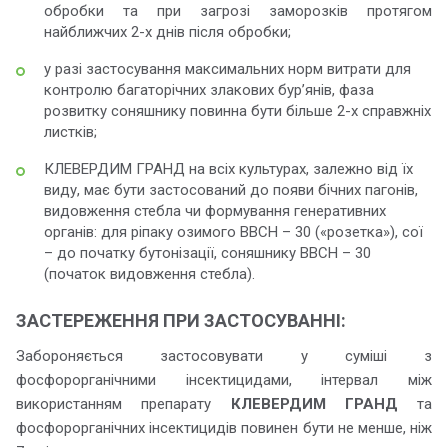
обробки та при загрозі заморозків протягом
найближчих 2-х днів після обробки;
у разі застосування максимальних норм витрати для
контролю багаторічних злакових бур’янів, фаза
розвитку соняшнику повинна бути більше 2-х справжніх
листків;
КЛЕВЕРДИМ ГРАНД на всіх культурах, залежно від їх
виду, має бути застосований до появи бічних пагонів,
видовження стебла чи формування генеративних
органів: для ріпаку озимого ВВСН – 30 («розетка»), сої
– до початку бутонізації, соняшнику ВВСН – 30
(початок видовження стебла).
ЗАСТЕРЕЖЕННЯ ПРИ ЗАСТОСУВАННІ:
Забороняється застосовувати у суміші з
фосфорорганічними інсектицидами, інтервал між
використанням препарату
КЛЕВЕРДИМ ГРАНД
та
фосфорорганічних інсектицидів повинен бути не менше, ніж