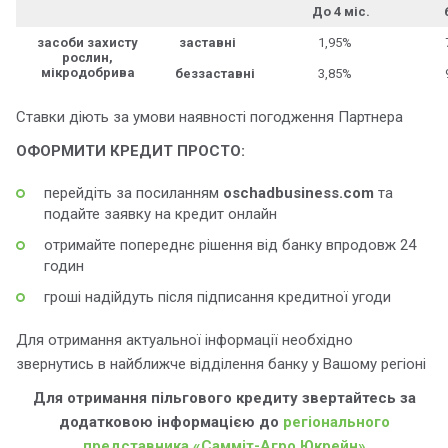
До 4 міс.
засоби захисту
заставні
1,95%
рослин,
мікродобрива
беззаставні
3,85%
Ставки діють за умови наявності погодження Партнера
ОФОРМИТИ КРЕДИТ ПРОСТО:
перейдіть за посиланням
oschadbusiness.com
та
подайте заявку на кредит онлайн
отримайте попереднє рішення від банку впродовж 24
годин
гроші надійдуть після підписання кредитної угоди
Для отримання актуальної інформації необхідно
звернутись в найближче відділення банку у Вашому регіоні
Для отримання пільгового кредиту звертайтесь за
додатковою інформацією до
регіонального
представника «Самміт-Агро Юкрейн»