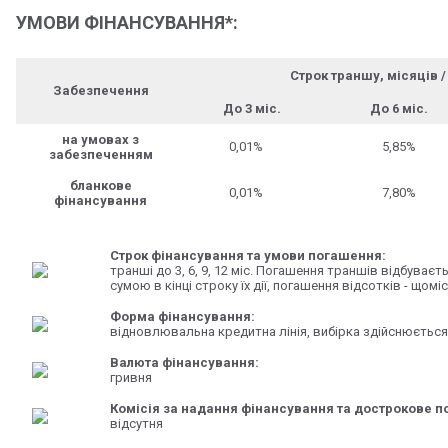
УМОВИ ФІНАНСУВАННЯ*:
Строк траншу, місяців /
Забезпечення
До 3 міс.
До 6 міс.
на умовах з
0,01%
5,85%
забезпеченням
бланкове
0,01%
7,80%
фінансування
Строк фінансування та умови погашення:
транші до 3, 6, 9, 12 міс. Погашення траншів відбуваєт
сумою в кінці строку їх дії, погашення відсотків - щомі
Форма фінансування:
відновлювальна кредитна лінія, вибірка здійснюєтьс
Валюта фінансування:
гривня
Комісія за надання фінансування та дострокове 
відсутня