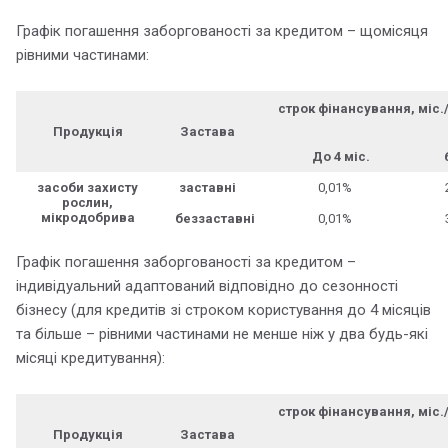
Графік погашення заборгованості за кредитом – щомісяця
рівними частинами:
строк фінансування, міс.
Продукція
Застава
До 4 міс.
засоби захисту
заставні
0,01%
рослин,
мікродобрива
беззаставні
0,01%
Графік погашення заборгованості за кредитом –
індивідуальний адаптований відповідно до сезонності
бізнесу (для кредитів зі строком користування до 4 місяців
та більше – рівними частинами не менше ніж у два будь-які
місяці кредитування):
строк фінансування, міс.
Продукція
Застава