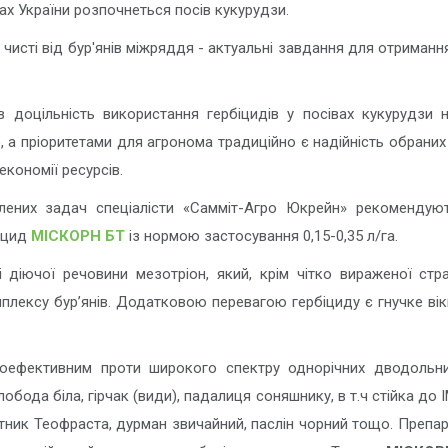
нах України розпочнеться посів кукурудзи.
і чисті від бур'янів міжряддя - актуальні завдання для отриманн
в доцільність використання гербіцидів у посівах кукурудзи 
а пріоритетами для агронома традиційно є надійність обраних
економії ресурсів.
лених задач спеціалісти «Самміт-Агро Юкрейн» рекомендую
біцид
МІСКОРН БТ
із нормою застосування 0,15-0,35 л/га.
 діючої речовини мезотріон, який, крім чітко вираженої стра
плексу бур’янів. Додатковою перевагою гербіциду є гнучке вік
ефективним проти широкого спектру однорічних дводольних
обода біла, гірчак (види), падалиця соняшнику, в т.ч стійка до 
тник Теофраста, дурман звичайний, паслін чорний тощо. Препара