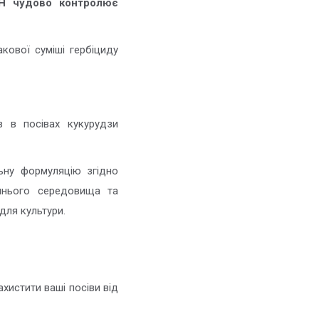
Н чудово контролює
кової суміші гербіциду
в в посівах кукурудзи
ьну формуляцію згідно
шнього середовища та
для культури.
хистити ваші посіви від