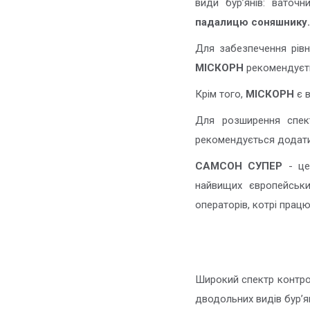
види бур’янів: ваточ
падалицю соняшнику.
Для забезпечення рівн
МІСКОРН
рекомендуєт
Крім того,
МІСКОРН
є 
Для розширення спект
рекомендується додати
САМСОН СУПЕР
- це
найвищих європейськ
операторів, котрі працю
Широкий спектр контрол
дводольних видів бур’я