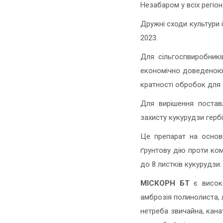
Незабаром у всіх регіо
Дружні сходи культури 
2023.
Для сільгоспвиробникі
економічно доведеною, 
кратності обробок для 
Для вирішення постав
захисту кукурудзи гер
Це препарат на основі
ґрунтову дію проти ком
до 8 листків кукурудзи.
МІСКОРН БТ
є високо
амброзія полинолиста, л
нетреба звичайна, кана