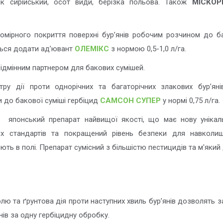
ник сирійський, осот види, берізка польова. Також
МІСКОР
омірного покриття поверхні бур’янів робочим розчином до ба
ься додати ад’ювант
ОЛЕМІКС
з нормою 0,5-1,0 л/га.
відмінним партнером для бакових сумішей.
ру дії проти однорічних та багаторічних злакових бур’яні
 до бакової суміші гербіцид
САМСОН СУПЕР
у нормі 0,75 л/га.
 японський препарат найвищої якості, що має нову унікал
их стандартів та покращений рівень безпеки для навколи
ють в полі. Препарат сумісний з більшістю пестицидів та м'який 
ю та ґрунтова дія проти наступних хвиль бур’янів дозволять за
нів за одну гербіцидну обробку.