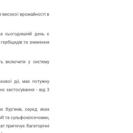
я високої врожайності в
на сьогоднішній день є
 гербіцидів та зниження
ть включити у систему
хової дії, має потужну
но застосування - від 3
 бур’янів, серед яких
ІМІ та сульфонілсечовин,
т пригнічує багаторічні