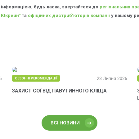
 інформацією, будь ласка, звертайтеся до
регіональних пр
 Юкрейн"
та
офіційних дистриб’юторів компанії
у вашому рег
6
23 Липня 2026
СЕЗОННІ РЕКОМЕНДАЦІЇ
ЗАХИСТ СОЇ ВІД ПАВУТИННОГО КЛІЩА
ВСІ НОВИНИ