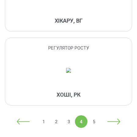
циліндроспоріоз
цикадки
ХІКАРУ, ВГ
чорна бактеріальна плямистість
чорна плямистість
чорна гниль
РЕГУЛЯТОР РОСТУ
щитоноски
яблунева та мінуючі молі
яблуневий пильщик
яблунева плодожерка
регулятор росту
ХОШІ, РК
шипоноска
1
2
3
4
5