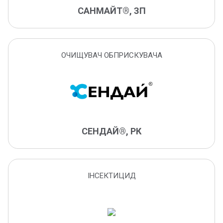
бурякові блішки
САНМАЙТ®, ЗП
вогнівки
вертицильоз
вертицильозне в'янення
ОЧИЩУВАЧ ОБПРИСКУВАЧА
гельмінтоспоріоз
гельмінтоспоріозна коренева гниль
грушева медяниця
гронова листовійка
гусені яблуневої плодожерки
СЕНДАЙ®, РК
дводольні бур'яни
дводольні та деякі злакові бур'яни
десикація
ІНСЕКТИЦИД
довгоносики
західний кукурудзяний жук (діабротика)
зернівка