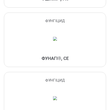
сітчаста листокрутка
сіра гниль
склеротинія
ФУНГІЦИД
склеротиніоз
слизистий бактеріоз
снігова пліснява
стручковий комарик
совки
ФУНАГІ®, СЕ
соняшникова шипоноска
судинний бактеріоз
стебловий метелик
ФУНГІЦИД
тверда сажка
теплична білокрилка
трипси
фітофтороз