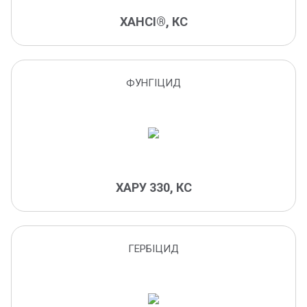
фітономус
ХАНСІ®, КС
фомопсис
фомоз
фузаріоз
ФУНГІЦИД
фузаріоз колоса
фузаріозна коренева гниль
фузаріозне в'янення
філостиктоз
хлібні блішки
ХАРУ 330, КС
хлібні жуки
хмелева попелиця
хрестоцвітні блішки
ГЕРБІЦИД
церкоспороз
церкоспорельозна коренева гниль
гельмінтоспоріоз