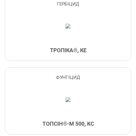
плодові гнилі
ГЕРБІЦИД
піренофороз
просянки
пірикуляріоз
піщаний мідляк
пероноспороз
ТРОПІКА®, КЕ
переноспороз
перікуляріоз
пліснявіння
ФУНГІЦИД
плодожерки
підгризаюча совка
плямистості
плямистості листя
попелиці
ТОПСІН®-М 500, КС
прилипач