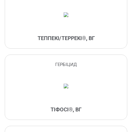
мокра гниль плодів
моніліоз
монохорія
однорічні бур'яни
ТЕППЕКІ/TEPPEKI®, ВГ
однорічні дводольні бур'яни
окремі види однорічних дводольних бур’янів
однорічні злакові бур'яни
ГЕРБІЦИД
однорічні дводольні та злакові бур'яни
озима совка
оїдіум
оранжерейна попелиця
падалиця зернових культур
пліснявіння насіння
ТІФОСІ®, ВГ
парша
персикова попелиця