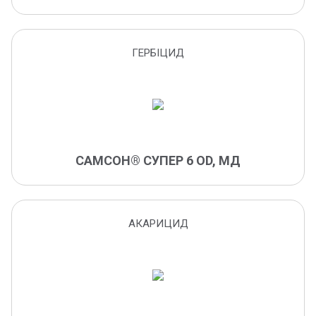
баштанна попелиця
біоактиватор ґрунту
білани
ГЕРБІЦИД
біостимулянт
біла гниль
білан ріпний
білокрилка
блішки
САМСОН® СУПЕР 6 OD, МД
борошниста роса
бульбоочерет
бура листкова іржа
АКАРИЦИД
бура іржа
бурякові довгоносики
бурякова листкова попелиця
бура плямистість