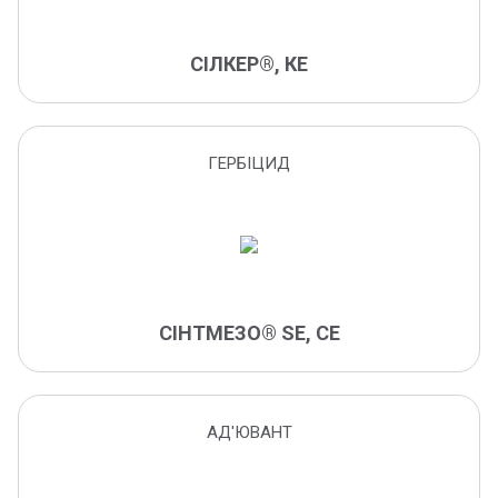
злакові мухи
інгібітор росту
СІЛКЕР®, КЕ
іржа
каліфорнійська щитівка
капустяний білан
ГЕРБІЦИД
капустяна міль
капустяна совка
капустяний стручковий комарик
капустяна попелиця
кліщі
СІНТМЕЗО® SE, СЕ
клоп шкідлива черепашка
клопи
колорадський жук
АД'ЮВАНТ
коренеїд
кореневі гнилі